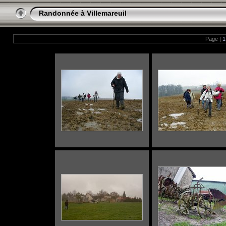
Randonnée à Villemareuil
Page |