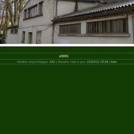
p5001
Nombre total d'images:
102
| Dernière mise à jour:
21/03/11 23:49
|
Aide