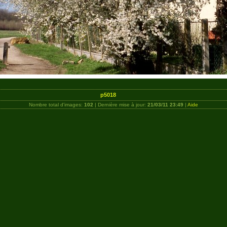
p5018
Nombre total d'images:
102
| Dernière mise à jour:
21/03/11 23:49
|
Aide