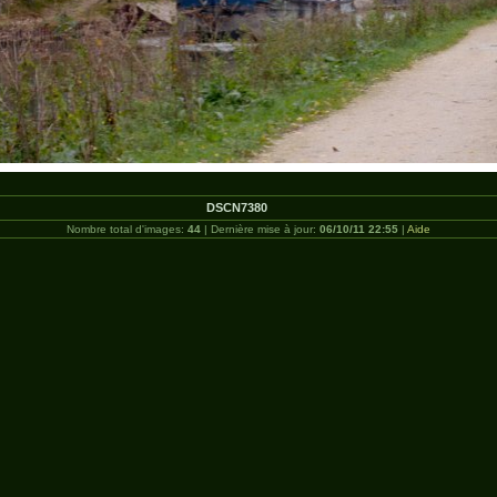
DSCN7380
Nombre total d'images:
44
| Dernière mise à jour:
06/10/11 22:55
|
Aide