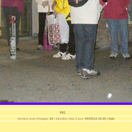
P01
Nombre total d'images:
64
| Dernière mise à jour:
09/05/12 23:49
|
Aide