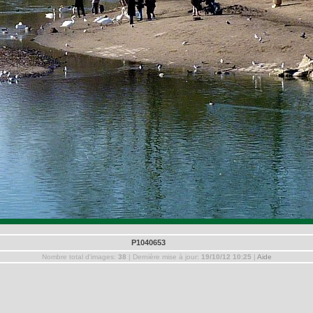
P1040653
Nombre total d'images:
38
| Dernière mise à jour:
19/10/12 10:25
|
Aide