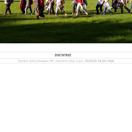
DSCN7832
Nombre total d'images:
57
| Dernière mise à jour:
01/11/11 16:34
|
Aide